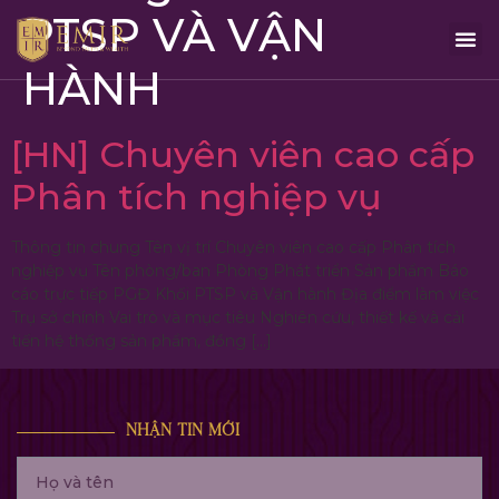
PTSP VÀ VẬN
HÀNH
[HN] Chuyên viên cao cấp
Phân tích nghiệp vụ
Thông tin chung Tên vị trí Chuyên viên cao cấp Phân tích
nghiệp vụ Tên phòng/ban Phòng Phát triển Sản phẩm Báo
cáo trực tiếp PGĐ Khối PTSP và Vận hành Địa điểm làm việc
Trụ sở chính Vai trò và mục tiêu Nghiên cứu, thiết kế và cải
tiến hệ thống sản phẩm, đồng […]
NHẬN TIN MỚI