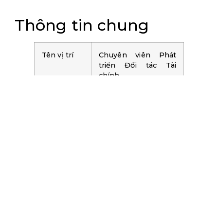
Thông tin chung
Tên vị trí
Chuyên viên Phát
triển Đối tác Tài
chính
Tên
Phòng Phát triển Đối
phòng/ban
tác
Trực tiếp
Trưởng Phòng Phát
báo cáo
triển Đối tác
Địa điểm
Trụ sở chính và chi
làm việc
nhánh Hồ Chí Minh
Vai trò và mục tiêu