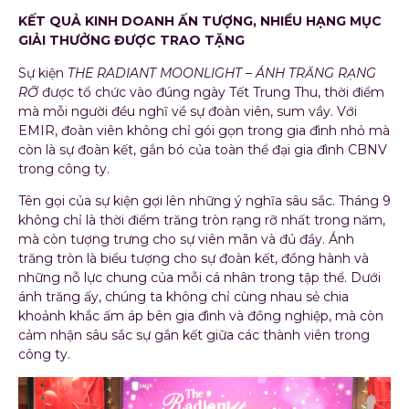
KẾT QUẢ KINH DOANH ẤN TƯỢNG, NHIỀU HẠNG MỤC
GIẢI THƯỞNG ĐƯỢC TRAO TẶNG
Sự kiện
THE RADIANT MOONLIGHT – ÁNH TRĂNG RẠNG
RỠ
được tổ chức vào đúng ngày Tết Trung Thu, thời điểm
mà mỗi người đều nghĩ về sự đoàn viên, sum vầy. Với
EMIR, đoàn viên không chỉ gói gọn trong gia đình nhỏ mà
còn là sự đoàn kết, gắn bó của toàn thể đại gia đình CBNV
trong công ty.
Tên gọi của sự kiện gợi lên những ý nghĩa sâu sắc. Tháng 9
không chỉ là thời điểm trăng tròn rạng rỡ nhất trong năm,
mà còn tượng trưng cho sự viên mãn và đủ đầy. Ánh
trăng tròn là biểu tượng cho sự đoàn kết, đồng hành và
những nỗ lực chung của mỗi cá nhân trong tập thể. Dưới
ánh trăng ấy, chúng ta không chỉ cùng nhau sẻ chia
khoảnh khắc ấm áp bên gia đình và đồng nghiệp, mà còn
cảm nhận sâu sắc sự gắn kết giữa các thành viên trong
công ty.