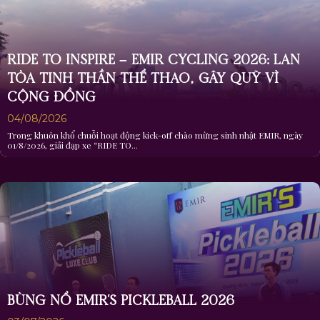
RIDE TO INSPIRE – EMIR CYCLING 2026: LAN
TỎA TINH THẦN THỂ THAO, GÂY QUỸ VÌ
CỘNG ĐỒNG
04/08/2026
Trong khuôn khổ chuỗi hoạt động kick-off chào mừng sinh nhật EMIR, ngày
01/8/2026, giải đạp xe “RIDE TO...
BÙNG NỔ EMIR’S PICKLEBALL 2026