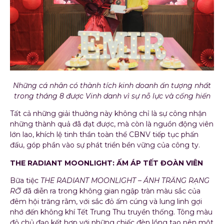
Những cá nhân có thành tích kinh doanh ấn tượng nhất
trong tháng 8 được Vinh danh vì sự nỗ lực và cống hiến
Tất cả những giải thưởng này không chỉ là sự công nhận
những thành quả đã đạt được, mà còn là nguồn động viên
lớn lao, khích lệ tinh thần toàn thể CBNV tiếp tục phấn
đấu, góp phần vào sự phát triển bền vững của công ty.
THE RADIANT MOONLIGHT: ẤM ÁP TẾT ĐOÀN VIÊN
Bữa tiệc
THE RADIANT MOONLIGHT – ÁNH TRĂNG RẠNG
RỠ
đã diễn ra trong không gian ngập tràn màu sắc của
đêm hội trăng rằm, với sắc đỏ ấm cúng và lung linh gợi
nhớ đến không khí Tết Trung Thu truyền thống. Tông màu
đỏ chủ đạo kết hợp với những chiếc đèn lồng tạo nên một