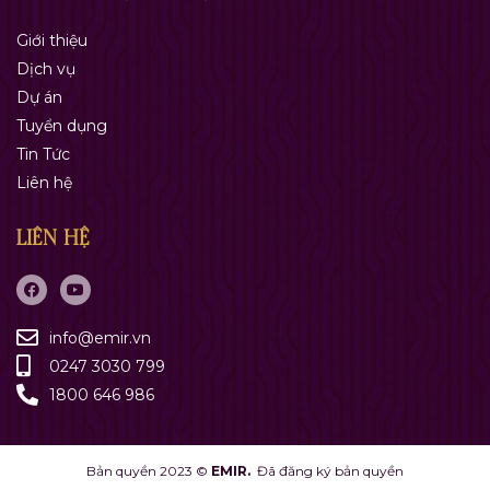
Giới thiệu
Dịch vụ
Dự án
Tuyển dụng
Tin Tức
Liên hệ
LIÊN HỆ
info@emir.vn
0247 3030 799
1800 646 986
Bản quyền 2023 ©
EMIR.
Đã đăng ký bản quyền