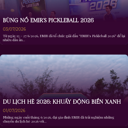
BÙNG NỔ EMIR’S PICKLEBALL 2026
03/07/2026
Từ ngày 13 – 27/6/2026, EMIR đã tổ chức giải đấu “EMIR’s Pickleball 2026” để lại
nhiều dấu ấn...
DU LỊCH HÈ 2026: KHUẤY ĐỘNG BIỂN XANH
01/07/2026
Những ngày cuối tháng 6/2026, đại gia đình EMIR đã trải nghiệm những
chuyến du lịch hè 2026 với...