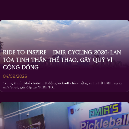
RIDE TO INSPIRE – EMIR CYCLING 2026: LAN
TỎA TINH THẦN THỂ THAO, GÂY QUỸ VÌ
CỘNG ĐỒNG
04/08/2026
Trong khuôn khổ chuỗi hoạt động kick-off chào mừng sinh nhật EMIR, ngày
01/8/2026, giải đạp xe “RIDE TO...