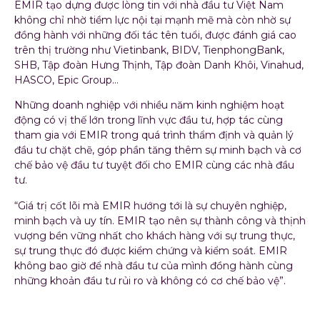
EMIR tạo dựng được lòng tin với nhà đầu tư Việt Nam
không chỉ nhờ tiềm lực nội tại mạnh mẽ mà còn nhờ sự
đồng hành với những đối tác tên tuổi, được đánh giá cao
trên thị trường như Vietinbank, BIDV, TienphongBank,
SHB, Tập đoàn Hưng Thịnh, Tập đoàn Danh Khôi, Vinahud,
HASCO, Epic Group…
Những doanh nghiệp với nhiều năm kinh nghiệm hoạt
động có vị thế lớn trong lĩnh vực đầu tư, hợp tác cùng
tham gia với EMIR trong quá trình thẩm định và quản lý
đầu tư chặt chẽ, góp phần tăng thêm sự minh bạch và cơ
chế bảo vệ đầu tư tuyệt đối cho EMIR cùng các nhà đầu
tư.
“Giá trị cốt lõi mà EMIR hướng tới là sự chuyên nghiệp,
minh bạch và uy tín. EMIR tạo nên sự thành công và thịnh
vượng bền vững nhất cho khách hàng với sự trung thực,
sự trung thực đó được kiểm chứng và kiểm soát. EMIR
không bao giờ để nhà đầu tư của mình đồng hành cùng
những khoản đầu tư rủi ro và không có cơ chế bảo vệ”.
Bảo chứng bởi chuyên