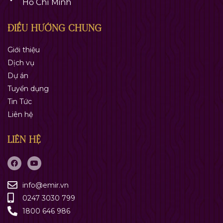
LIÊN HỆ
info@emir.vn
0247 3030 799
1800 646 986
Bản quyền 2023 ©
EMIR.
Đã đăng ký bản quyền