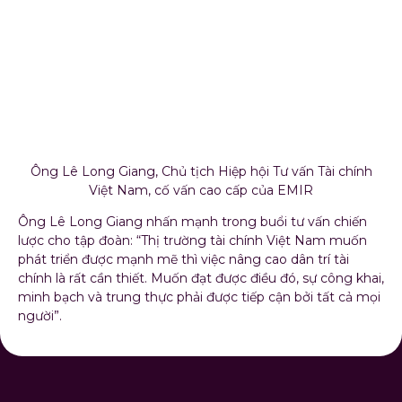
phát triển được mạnh mẽ thì việc nâng cao dân trí tài
chính là rất cần thiết. Muốn đạt được điều đó, sự công khai,
minh bạch và trung thực phải được tiếp cận bởi tất cả mọi
người”.
RIDE TO INSPIRE – EMIR CYCLING 2026: LAN
TỎA TINH THẦN THỂ THAO, GÂY QUỸ VÌ
CỘNG ĐỒNG
04/08/2026
Trong khuôn khổ chuỗi hoạt động kick-off chào mừng sinh nhật EMIR, ngày
01/8/2026, giải đạp xe “RIDE TO...