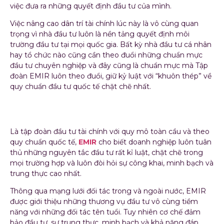
việc đưa ra những quyết định đầu tư của mình.
Việc nâng cao dân trí tài chính lúc này là vô cùng quan
trọng vì nhà đầu tư luôn là nền tảng quyết định môi
trường đầu tư tại mọi quốc gia. Bất kỳ nhà đầu tư cá nhân
hay tổ chức nào cũng cần theo đuổi những chuẩn mực
đầu tư chuyên nghiệp và đây cũng là chuẩn mực mà Tập
đoàn EMIR luôn theo đuổi, giữ kỷ luật với “khuôn thép” về
quy chuẩn đầu tư quốc tế chặt chẽ nhất.
Tuân thủ kỉ luật đầu tư
Là tập đoàn đầu tư tài chính với quy mô toàn cầu và theo
quy chuẩn quốc tế,
EMIR
cho biết doanh nghiệp luôn tuân
thủ những nguyên tắc đầu tư rất kỉ luật, chặt chẽ trong
mọi trường hợp và luôn đòi hỏi sự công khai, minh bạch và
trung thực cao nhất.
Thông qua mạng lưới đối tác trong và ngoài nước, EMIR
được giới thiệu những thương vụ đầu tư vô cùng tiềm
năng với những đối tác tên tuổi. Tuy nhiên cơ chế đảm
bảo đầu tư, sự trung thực, minh bạch và khả năng đáp