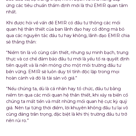
ứng các tiêu chuẩn thẩm định mới là thứ EMIR quan tâm
nhất.
Khi được hỏi về vấn đề EMIR có đầu tư thông các mối
quan hệ thân thiết của ban lãnh đạo hay cổ đông mà bỏ
qua các nguyên tắc đầu tư hay không, lãnh đạo EMIR chia
sẻ thẳng thắn:
“Niềm tin là vô cùng cần thiết, nhưng sự minh bạch, trung
thực và cơ chế đảm bảo đầu tư mới là yếu tố ra quyết định
tiên quyết và là nền móng cho một môi trường đầu tư
bền vững. EMIR sẽ luôn duy trì tính độc lập trong mọi
hoàn cảnh và đó là tài sản vô giá.”
“Nếu chúng ta, dù là cá nhân hay tổ chức, đầu tư bằng
niềm tin qua các mối quan hệ thân thiết, khi xảy ra biến cố
chúng ta mất tiền và mất những mối quan hệ cực kỳ quý
giá. Nên tại từng thời điểm, lời khuyên không đầu tư lại vô
cùng đáng trân trọng, đặc biệt là khi thị trường đầu tư trở
nên rủi ro.”
Đa dạng hóa danh mục