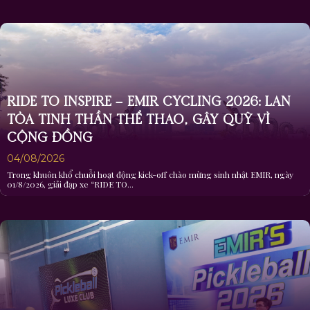
BÙNG NỔ EMIR’S PICKLEBALL 2026
03/07/2026
Từ ngày 13 – 27/6/2026, EMIR đã tổ chức giải đấu “EMIR’s Pickleball 2026” để lại
nhiều dấu ấn...