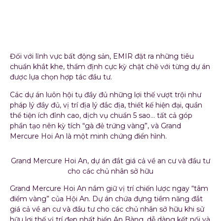
chuỗi dự án bất động
sản đầu tư siêu sang
Đối với lĩnh vực bất động sản, EMIR đặt ra những tiêu
chuẩn khắt khe, thẩm định cực kỳ chặt chẽ với từng dự án
được lựa chọn hợp tác đầu tư.
Các dự án luôn hội tụ đầy đủ những lợi thế vượt trội như
pháp lý đầy đủ, vị trí địa lý đắc địa, thiết kế hiện đại, quần
thể tiện ích đỉnh cao, dịch vụ chuẩn 5 sao… tất cả góp
phần tạo nên kỳ tích “gà đẻ trứng vàng”, và Grand
Mercure Hoi An là một minh chứng điển hình.
Grand Mercure Hoi An, dự án đắt giá cả về an cư và đầu tư
cho các chủ nhân sở hữu
Grand Mercure Hoi An nắm giữ vị trí chiến lược ngay “tâm
điểm vàng” của Hội An. Dự án chứa đựng tiềm năng đắt
giá cả về an cư và đầu tư cho các chủ nhân sở hữu khi sử
hữu lợi thế vị trí đẹp nhất biển An Bàng, dễ dàng kết nối và