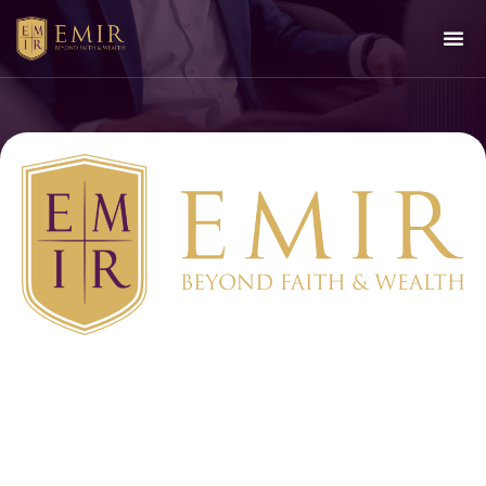
(VNF) – Trong bối cảnh
thị trường tài chính
nhiều biến động, các