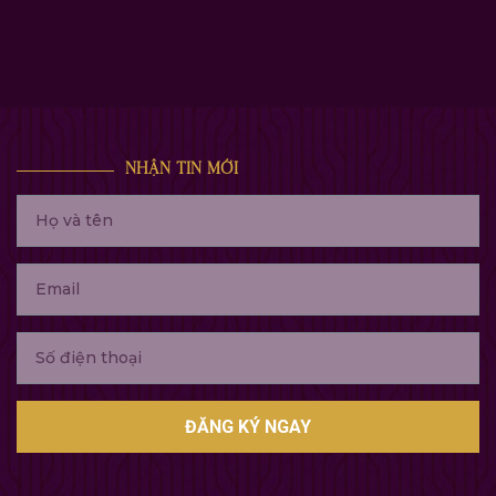
ĐĂNG KÝ NGAY
Lĩnh vực định hướng trọng tâm bao gồm:
Thẩm định các tổ chức huy động đầu tư, thiết
kế các sản phẩm đầu tư sáng tạo, tư vấn tài
chính và quản lý tài sản cá nhân.