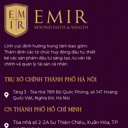
TRỤ SỞ CHÍNH THÀNH PHỐ HÀ NỘI
Tầng 3 - Tòa nhà 789 Bộ Quốc Phòng, số 147 Hoàng
Quốc Việt, Nghĩa Đô, Hà Nội
CN THÀNH PHỐ HỒ CHÍ MINH
Tòa nhà số 2-2A Sư Thiện Chiếu, Xuân Hòa, TP.
Hồ Chí Minh
ĐIỀU HƯỚNG CHUNG
Giới thiệu
Dịch vụ
Dự án
Tuyển dụng
Tin Tức
Liên hệ