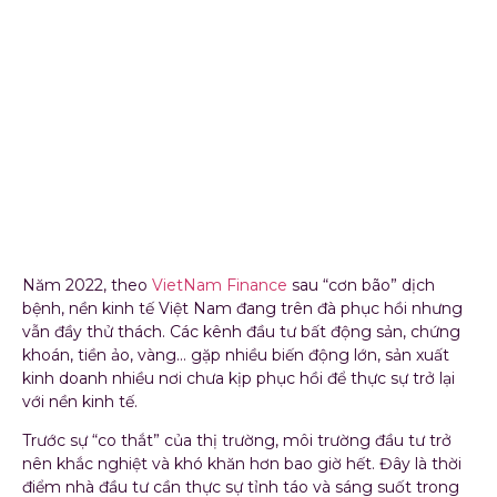
nhà đầu tư cần phải cân
nhắc kỹ lưỡng trước khi
“xuống tiền” để đảm
bảo sự an toàn cùng
tiềm năng sinh lời ổn
định.
Năm 2022, theo
VietNam Finance
sau “cơn bão” dịch
bệnh, nền kinh tế Việt Nam đang trên đà phục hồi nhưng
vẫn đầy thử thách. Các kênh đầu tư bất động sản, chứng
khoán, tiền ảo, vàng… gặp nhiều biến động lớn, sản xuất
kinh doanh nhiều nơi chưa kịp phục hồi để thực sự trở lại
với nền kinh tế.
Trước sự “co thắt” của thị trường, môi trường đầu tư trở
nên khắc nghiệt và khó khăn hơn bao giờ hết. Đây là thời
điểm nhà đầu tư cần thực sự tỉnh táo và sáng suốt trong