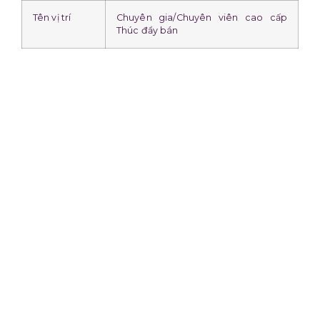
Tên vị trí
Chuyên gia/Chuyên viên cao cấp
Thúc đẩy bán
Tên
Trung tâm Thúc đẩy bán & QLKD
phòng/ban
Báo cáo trực
Giám đốc Trung tâm
tiếp
Địa điểm làm
Trụ sở chính
việc
Vai trò và mục tiêu
Trực tiếp thực hiện và triển khai toàn bộ các công
việc phát triển kinh doanh trong phạm vi nhiệm
vụ được phân công nhằm đảm bảo hoàn thành
mục tiêu của Vùng/Khu vực được phân giao.